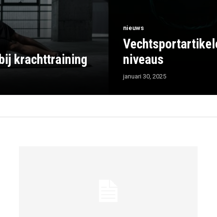
nieuws
Vechtsportartikele
ij krachttraining
niveaus
januari 30, 2025