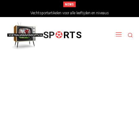
NEWS
Vechtsportartikelen voor alle leeftijden en niveaus
SP
RTS