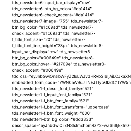
tds_newsletter6-input_bar_display="row"
tds_newsletter6-btn_bg_color="#da1414"
tds_newsletter6-check_accent="#da1414"
tds_newsletter7-image="755" tds_newsletter7-
btn_bg_color="#1c69ad" tds_newsletter7-
check_accent="#1c69ad" tds_newsletter7-
f_title_font_size="20" tds_newsletter7-
f_title_font_line_height="28px" tds_newsletter8-
input_bar_display="row" tds_newsletter8-
btn_bg_color="#00649e" tds_newsletter8-
btn_bg_color_hover="#21709e" tds_newsletter8-
check_accent="#00649e"
tdc_css="eyJhbGwiOnsibWFyZ2luLWJvdHRvbSI6IjAiLCJkaXNw
embedded_form_code="YWN0aW9uJTNEJTIybGlzdC1tYW5hZ
tds_newsletter1-f_descr_font_family="521"
tds_newsletter1-f_input_font_family="521"
tds_newsletter1-f_btn_font_family="521"
tds_newsletter1-f_btn_font_transform="uppercase"
tds_newsletter1-f_btn_font_weight="600"
tds_newsletter1-btn_bg_color="#dd3333"
descr_space="eyJhbGwiOiIxNSIsImxhbmRzY2FwZSI6IjExIn0