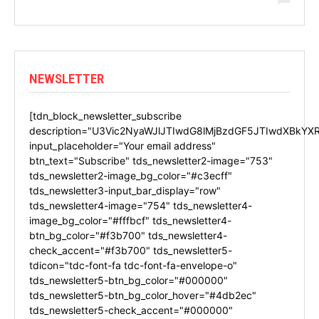
NEWSLETTER
[tdn_block_newsletter_subscribe
description="U3Vic2NyaWJlJTIwdG8lMjBzdGF5JTIwdXBkYX
input_placeholder="Your email address"
btn_text="Subscribe" tds_newsletter2-image="753"
tds_newsletter2-image_bg_color="#c3ecff"
tds_newsletter3-input_bar_display="row"
tds_newsletter4-image="754" tds_newsletter4-
image_bg_color="#fffbcf" tds_newsletter4-
btn_bg_color="#f3b700" tds_newsletter4-
check_accent="#f3b700" tds_newsletter5-
tdicon="tdc-font-fa tdc-font-fa-envelope-o"
tds_newsletter5-btn_bg_color="#000000"
tds_newsletter5-btn_bg_color_hover="#4db2ec"
tds_newsletter5-check_accent="#000000"