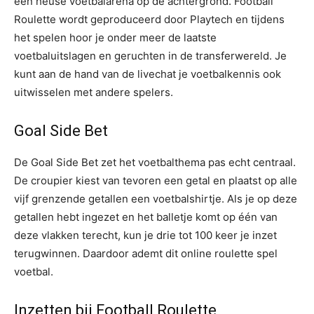
een heuse voetbalarena op de achtergrond. Football
Roulette wordt geproduceerd door Playtech en tijdens
het spelen hoor je onder meer de laatste
voetbaluitslagen en geruchten in de transferwereld. Je
kunt aan de hand van de livechat je voetbalkennis ook
uitwisselen met andere spelers.
Goal Side Bet
De Goal Side Bet zet het voetbalthema pas echt centraal.
De croupier kiest van tevoren een getal en plaatst op alle
vijf grenzende getallen een voetbalshirtje. Als je op deze
getallen hebt ingezet en het balletje komt op één van
deze vlakken terecht, kun je drie tot 100 keer je inzet
terugwinnen. Daardoor ademt dit online roulette spel
voetbal.
Inzetten bij Football Roulette