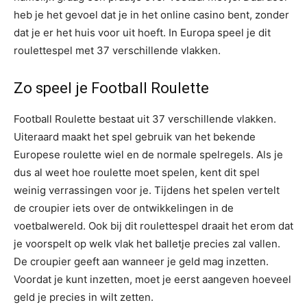
heb je het gevoel dat je in het online casino bent, zonder
dat je er het huis voor uit hoeft. In Europa speel je dit
roulettespel met 37 verschillende vlakken.
Zo speel je Football Roulette
Football Roulette bestaat uit 37 verschillende vlakken.
Uiteraard maakt het spel gebruik van het bekende
Europese roulette wiel en de normale spelregels. Als je
dus al weet hoe roulette moet spelen, kent dit spel
weinig verrassingen voor je. Tijdens het spelen vertelt
de croupier iets over de ontwikkelingen in de
voetbalwereld. Ook bij dit roulettespel draait het erom dat
je voorspelt op welk vlak het balletje precies zal vallen.
De croupier geeft aan wanneer je geld mag inzetten.
Voordat je kunt inzetten, moet je eerst aangeven hoeveel
geld je precies in wilt zetten.