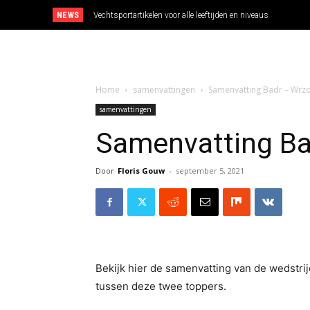
NEWS
Vechtsportartikelen voor alle leeftijden en niveaus
Home
samenvattingen
Samenvatting Badr – Wrzo
samenvattingen
Samenvatting Ba
Door
Floris Gouw
-
september 5, 2021
Bekijk hier de samenvatting van de wedstri
tussen deze twee toppers.