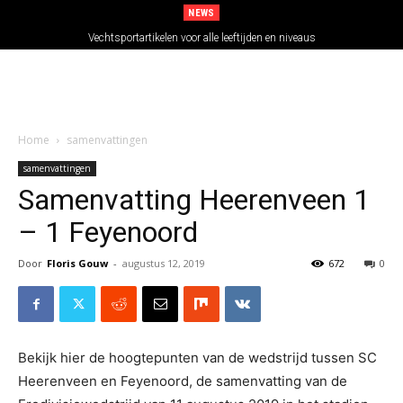
NEWS
Vechtsportartikelen voor alle leeftijden en niveaus
Home
samenvattingen
samenvattingen
Samenvatting Heerenveen 1
– 1 Feyenoord
Door
Floris Gouw
-
augustus 12, 2019
672
0
Bekijk hier de hoogtepunten van de wedstrijd tussen SC
Heerenveen en Feyenoord, de samenvatting van de