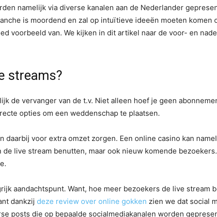
en namelijk via diverse kanalen aan de Nederlander gepresent
nobranche is moordend en zal op intuïtieve ideeën moeten komen 
oed voorbeeld van. We kijken in dit artikel naar de voor- en n
ve streams?
nlijk de vervanger van de t.v. Niet alleen hoef je geen abonnem
directe opties om een weddenschap te plaatsen.
n daarbij voor extra omzet zorgen. Een online casino kan nam
n de live stream benutten, maar ook nieuw komende bezoekers
e.
ijk aandachtspunt. Want, hoe meer bezoekers de live stream bek
ant dankzij
deze review over online gokken
zien we dat social m
erse posts die op bepaalde socialmediakanalen worden geprese