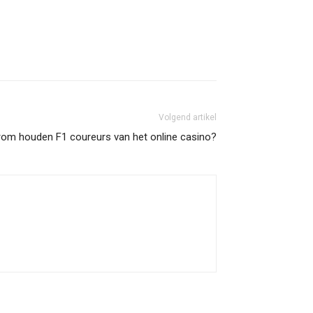
Volgend artikel
om houden F1 coureurs van het online casino?