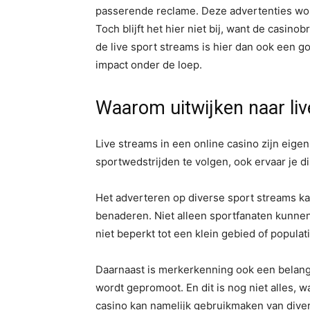
passerende reclame. Deze advertenties word
Toch blijft het hier niet bij, want de casi
de live sport streams is hier dan ook een g
impact onder de loep.
Waarom uitwijken naar li
Live streams in een online casino zijn eige
sportwedstrijden te volgen, ook ervaar je 
Het adverteren op diverse sport streams ka
benaderen. Niet alleen sportfanaten kunne
niet beperkt tot een klein gebied of populati
Daarnaast is merkerkenning ook een belangr
wordt gepromoot. En dit is nog niet alles, w
casino kan namelijk gebruikmaken van div