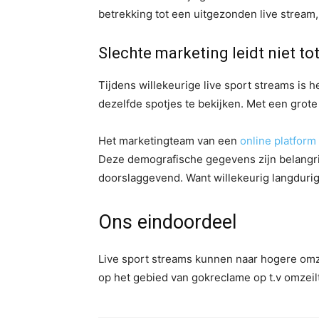
betrekking tot een uitgezonden live strea
Slechte marketing leidt niet to
Tijdens willekeurige live sport streams is 
dezelfde spotjes te bekijken. Met een grote
Het marketingteam van een
online platform
Deze demografische gegevens zijn belangrij
doorslaggevend. Want willekeurig langdurig
Ons eindoordeel
Live sport streams kunnen naar hogere omze
op het gebied van gokreclame op t.v omzeilt