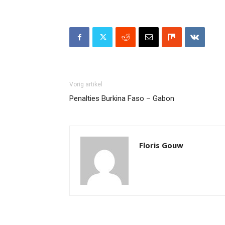
Vorig artikel
Penalties Burkina Faso – Gabon
Floris Gouw