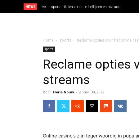
NEWS
Vechtsportartikelen voor alle leeftijden en niveaus
Home
sports
Reclame opties voor het online casi
sports
Reclame opties vo
streams
Door
Floris Gouw
-
januari 30, 2022
Online casino’s zijn tegenwoordig in popular