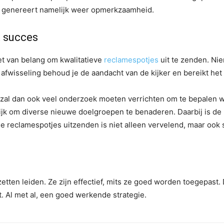
m, genereert namelijk weer opmerkzaamheid.
t succes
het van belang om kwalitatieve
reclamespotjes
uit te zenden. Ni
 afwisseling behoud je de aandacht van de kijker en bereikt het
zal dan ook veel onderzoek moeten verrichten om te bepalen w
k om diverse nieuwe doelgroepen te benaderen. Daarbij is de l
e reclamespotjes uitzenden is niet alleen vervelend, maar ook s
tten leiden. Ze zijn effectief, mits ze goed worden toegepast
. Al met al, een goed werkende strategie.