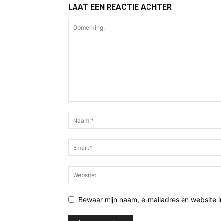
LAAT EEN REACTIE ACHTER
Bewaar mijn naam, e-mailadres en website 