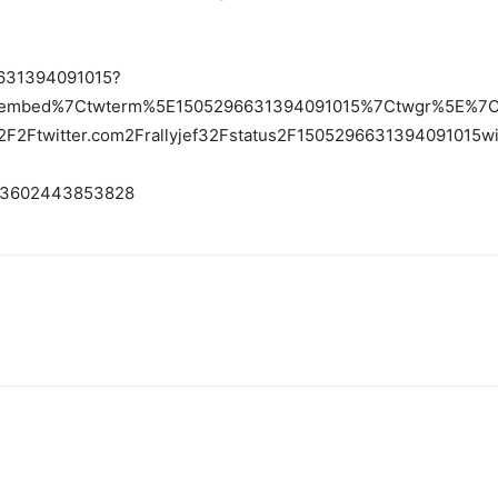
96631394091015?
tembed%7Ctwterm%5E1505296631394091015%7Ctwgr%5E%7C
2F2Ftwitter.com2Frallyjef32Fstatus2F1505296631394091015
5293602443853828