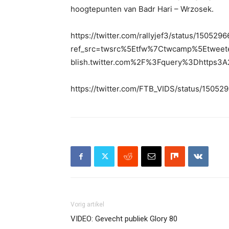
hoogtepunten van Badr Hari – Wrzosek.
https://twitter.com/rallyjef3/status/15052
ref_src=twsrc%5Etfw%7Ctwcamp%5Etwee
blish.twitter.com%2F%3Fquery%3Dhttps3A
https://twitter.com/FTB_VIDS/status/150
Vorig artikel
VIDEO: Gevecht publiek Glory 80