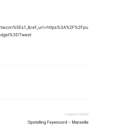
twcon%5Es1_&ref_url=https%3A%2F%2Fpu
widget%3DTweet
Volgend artikel
Opstelling Feyenoord – Marseille