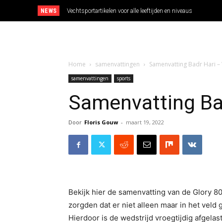
NEWS
Vechtsportartikelen voor alle leeftijden en niveaus
Home
samenvattingen
Samenvatting Badr Hari –
samenvattingen
sports
Samenvatting Ba
Door
Floris Gouw
-
maart 19, 2022
Bekijk hier de samenvatting van de Glory 8
zorgden dat er niet alleen maar in het vel
Hierdoor is de wedstrijd vroegtijdig afgel