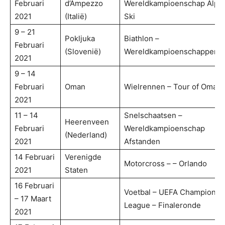
Februari
d’Ampezzo
Wereldkampioenschap Alpij
2021
(Italië)
Ski
9 – 21
Pokljuka
Biathlon –
Februari
(Slovenië)
Wereldkampioenschappen
2021
9 – 14
Februari
Oman
Wielrennen – Tour of Oman
2021
11 – 14
Snelschaatsen –
Heerenveen
Februari
Wereldkampioenschap
(Nederland)
2021
Afstanden
14 Februari
Verenigde
Motorcross – – Orlando
2021
Staten
16 Februari
Voetbal – UEFA Champions
– 17 Maart
League – Finaleronde
2021