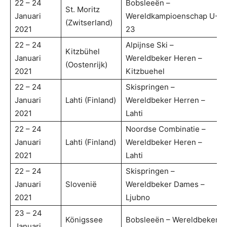
22 – 24
Bobsleeën –
St. Moritz
Januari
Wereldkampioenschap U-
(Zwitserland)
2021
23
22 – 24
Alpijnse Ski –
Kitzbühel
Januari
Wereldbeker Heren –
(Oostenrijk)
2021
Kitzbuehel
22 – 24
Skispringen –
Januari
Lahti (Finland)
Wereldbeker Herren –
2021
Lahti
22 – 24
Noordse Combinatie –
Januari
Lahti (Finland)
Wereldbeker Heren –
2021
Lahti
22 – 24
Skispringen –
Januari
Slovenië
Wereldbeker Dames –
2021
Ljubno
23 – 24
Königssee
Bobsleeën – Wereldbeker
Januari