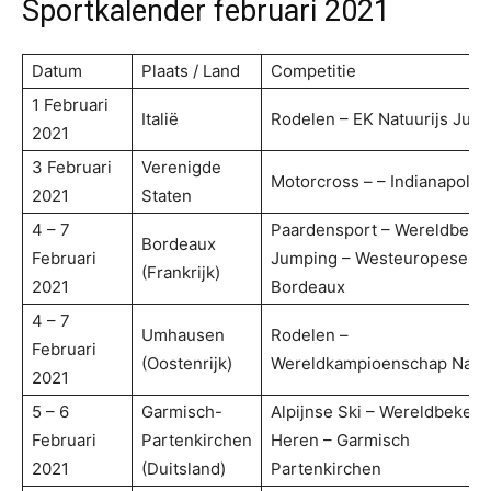
Sportkalender februari 2021
Datum
Plaats / Land
Competitie
1 Februari
Italië
Rodelen – EK Natuurijs Juni
2021
3 Februari
Verenigde
Motorcross – – Indianapolis 
2021
Staten
4 – 7
Paardensport – Wereldbeke
Bordeaux
Februari
Jumping – Westeuropese Li
(Frankrijk)
2021
Bordeaux
4 – 7
Umhausen
Rodelen –
Februari
(Oostenrijk)
Wereldkampioenschap Natuu
2021
5 – 6
Garmisch-
Alpijnse Ski – Wereldbeker
Februari
Partenkirchen
Heren – Garmisch
2021
(Duitsland)
Partenkirchen