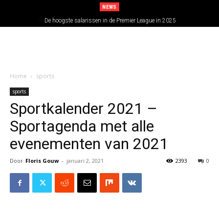
NEWS
De hoogste salarissen in de Premier League in 2025
Home
sports
sports
Sportkalender 2021 –
Sportagenda met alle
evenementen van 2021
Door
Floris Gouw
-
januari 2, 2021
2393
0