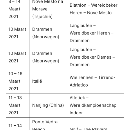
8 – 14
Nove Mesto na
Biathlon – Wereldbeker
Maart
Morave
Heren – Nove Mesto
2021
(Tsjechië)
Langlaufen –
10 Maart
Drammen
Wereldbeker Heren –
2021
(Noorwegen)
Drammen
Langlaufen –
10 Maart
Drammen
Wereldbeker Dames –
2021
(Noorwegen)
Drammen
10 – 16
Wielrennen – Tirreno-
Maart
Italië
Adriatico
2021
11 – 13
Atletiek –
Maart
Nanjing (China)
Wereldkampioenschap
2021
Indoor
Ponte Vedra
11 – 14
Beach
Golf – The Players