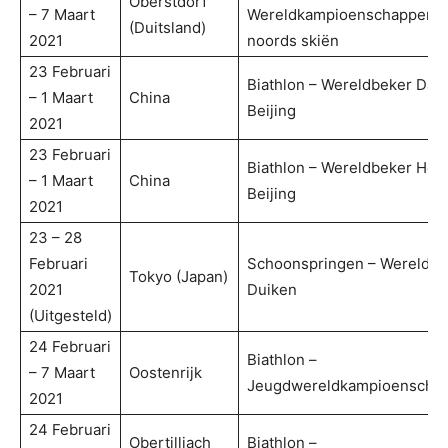
Oberstdorf
– 7 Maart
Wereldkampioenschappen
(Duitsland)
2021
noords skiën
23 Februari
Biathlon – Wereldbeker Dam
– 1 Maart
China
Beijing
2021
23 Februari
Biathlon – Wereldbeker Her
– 1 Maart
China
Beijing
2021
23 – 28
Februari
Schoonspringen – Wereldbe
Tokyo (Japan)
2021
Duiken
(Uitgesteld)
24 Februari
Biathlon –
– 7 Maart
Oostenrijk
Jeugdwereldkampioenscha
2021
24 Februari
Obertilliach
Biathlon –