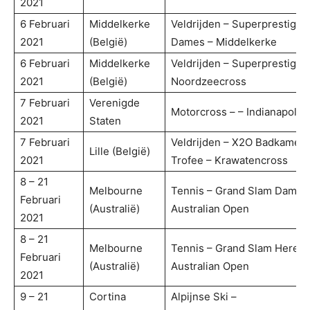
2021
6 Februari
Middelkerke
Veldrijden – Superprestige
2021
(België)
Dames – Middelkerke
6 Februari
Middelkerke
Veldrijden – Superprestige 
2021
(België)
Noordzeecross
7 Februari
Verenigde
Motorcross – – Indianapolis 
2021
Staten
7 Februari
Veldrijden – X2O Badkamers
Lille (België)
2021
Trofee – Krawatencross
8 – 21
Melbourne
Tennis – Grand Slam Dames
Februari
(Australië)
Australian Open
2021
8 – 21
Melbourne
Tennis – Grand Slam Heren 
Februari
(Australië)
Australian Open
2021
9 – 21
Cortina
Alpijnse Ski –