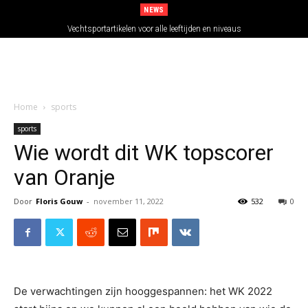
NEWS
Vechtsportartikelen voor alle leeftijden en niveaus
Home
sports
sports
Wie wordt dit WK topscorer
van Oranje
Door
Floris Gouw
-
november 11, 2022
532
0
De verwachtingen zijn hooggespannen: het WK 2022