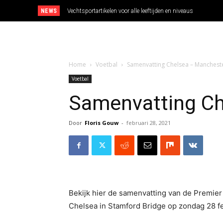
NEWS
Vechtsportartikelen voor alle leeftijden en niveaus
Home
Voetbal
Samenvatting Chelsea – Manchest
Voetbal
Samenvatting Ch
Door
Floris Gouw
-
februari 28, 2021
Bekijk hier de samenvatting van de Premier
Chelsea in Stamford Bridge op zondag 28 fe