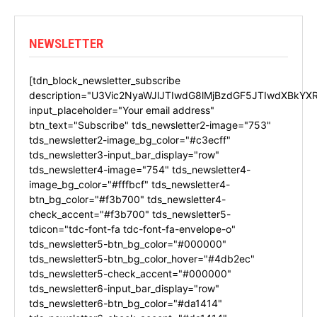
NEWSLETTER
[tdn_block_newsletter_subscribe
description="U3Vic2NyaWJlJTIwdG8lMjBzdGF5JTIwdXBkYX
input_placeholder="Your email address"
btn_text="Subscribe" tds_newsletter2-image="753"
tds_newsletter2-image_bg_color="#c3ecff"
tds_newsletter3-input_bar_display="row"
tds_newsletter4-image="754" tds_newsletter4-
image_bg_color="#fffbcf" tds_newsletter4-
btn_bg_color="#f3b700" tds_newsletter4-
check_accent="#f3b700" tds_newsletter5-
tdicon="tdc-font-fa tdc-font-fa-envelope-o"
tds_newsletter5-btn_bg_color="#000000"
tds_newsletter5-btn_bg_color_hover="#4db2ec"
tds_newsletter5-check_accent="#000000"
tds_newsletter6-input_bar_display="row"
tds_newsletter6-btn_bg_color="#da1414"