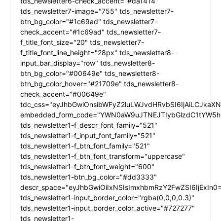
tds_newsletter6-check_accent="#da1414"
tds_newsletter7-image="755" tds_newsletter7-
btn_bg_color="#1c69ad" tds_newsletter7-
check_accent="#1c69ad" tds_newsletter7-
f_title_font_size="20" tds_newsletter7-
f_title_font_line_height="28px" tds_newsletter8-
input_bar_display="row" tds_newsletter8-
btn_bg_color="#00649e" tds_newsletter8-
btn_bg_color_hover="#21709e" tds_newsletter8-
check_accent="#00649e"
tdc_css="eyJhbGwiOnsibWFyZ2luLWJvdHRvbSI6IjAiLCJkaXNw
embedded_form_code="YWN0aW9uJTNEJTIybGlzdC1tYW5hZ
tds_newsletter1-f_descr_font_family="521"
tds_newsletter1-f_input_font_family="521"
tds_newsletter1-f_btn_font_family="521"
tds_newsletter1-f_btn_font_transform="uppercase"
tds_newsletter1-f_btn_font_weight="600"
tds_newsletter1-btn_bg_color="#dd3333"
descr_space="eyJhbGwiOiIxNSIsImxhbmRzY2FwZSI6IjExIn0
tds_newsletter1-input_border_color="rgba(0,0,0,0.3)"
tds_newsletter1-input_border_color_active="#727277"
tds_newsletter1-