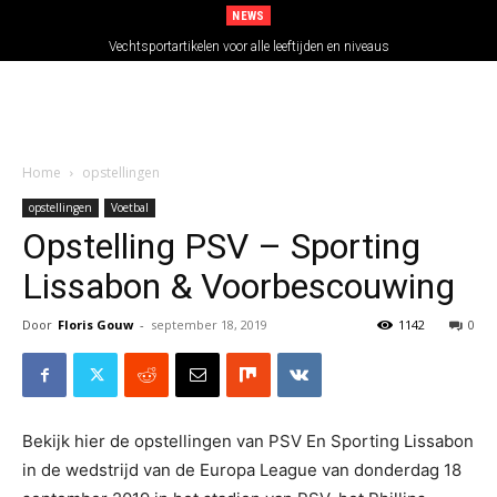
NEWS
Vechtsportartikelen voor alle leeftijden en niveaus
Home
opstellingen
opstellingen
Voetbal
Opstelling PSV – Sporting
Lissabon & Voorbescouwing
Door
Floris Gouw
-
september 18, 2019
1142
0
Bekijk hier de opstellingen van PSV En Sporting Lissabon
in de wedstrijd van de Europa League van donderdag 18