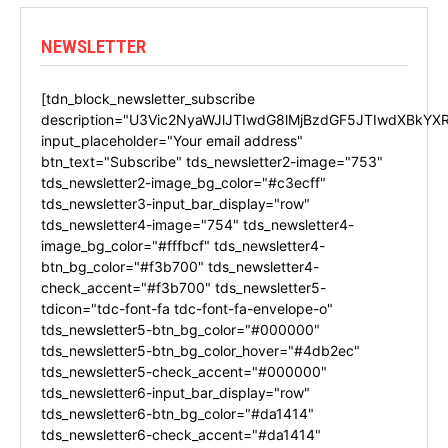
NEWSLETTER
[tdn_block_newsletter_subscribe
description="U3Vic2NyaWJlJTIwdG8lMjBzdGF5JTIwdXBkYX
input_placeholder="Your email address"
btn_text="Subscribe" tds_newsletter2-image="753"
tds_newsletter2-image_bg_color="#c3ecff"
tds_newsletter3-input_bar_display="row"
tds_newsletter4-image="754" tds_newsletter4-
image_bg_color="#fffbcf" tds_newsletter4-
btn_bg_color="#f3b700" tds_newsletter4-
check_accent="#f3b700" tds_newsletter5-
tdicon="tdc-font-fa tdc-font-fa-envelope-o"
tds_newsletter5-btn_bg_color="#000000"
tds_newsletter5-btn_bg_color_hover="#4db2ec"
tds_newsletter5-check_accent="#000000"
tds_newsletter6-input_bar_display="row"
tds_newsletter6-btn_bg_color="#da1414"
tds_newsletter6-check_accent="#da1414"