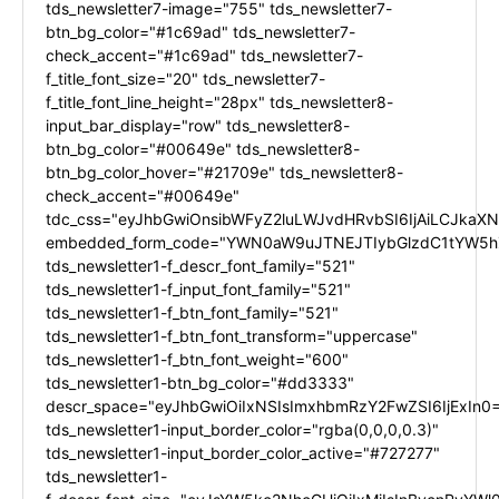
tds_newsletter7-image="755" tds_newsletter7-
btn_bg_color="#1c69ad" tds_newsletter7-
check_accent="#1c69ad" tds_newsletter7-
f_title_font_size="20" tds_newsletter7-
f_title_font_line_height="28px" tds_newsletter8-
input_bar_display="row" tds_newsletter8-
btn_bg_color="#00649e" tds_newsletter8-
btn_bg_color_hover="#21709e" tds_newsletter8-
check_accent="#00649e"
tdc_css="eyJhbGwiOnsibWFyZ2luLWJvdHRvbSI6IjAiLCJkaXNw
embedded_form_code="YWN0aW9uJTNEJTIybGlzdC1tYW5hZ
tds_newsletter1-f_descr_font_family="521"
tds_newsletter1-f_input_font_family="521"
tds_newsletter1-f_btn_font_family="521"
tds_newsletter1-f_btn_font_transform="uppercase"
tds_newsletter1-f_btn_font_weight="600"
tds_newsletter1-btn_bg_color="#dd3333"
descr_space="eyJhbGwiOiIxNSIsImxhbmRzY2FwZSI6IjExIn0
tds_newsletter1-input_border_color="rgba(0,0,0,0.3)"
tds_newsletter1-input_border_color_active="#727277"
tds_newsletter1-