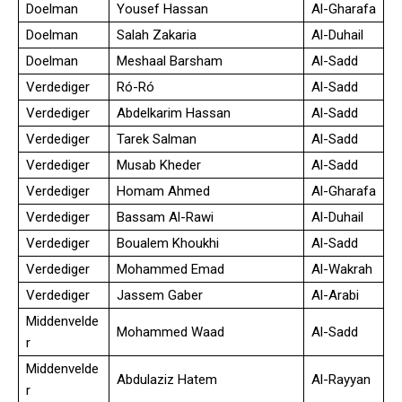
Doelman
Yousef Hassan
Al-Gharafa
Doelman
Salah Zakaria
Al-Duhail
Doelman
Meshaal Barsham
Al-Sadd
Verdediger
Ró-Ró
Al-Sadd
Verdediger
Abdelkarim Hassan
Al-Sadd
Verdediger
Tarek Salman
Al-Sadd
Verdediger
Musab Kheder
Al-Sadd
Verdediger
Homam Ahmed
Al-Gharafa
Verdediger
Bassam Al-Rawi
Al-Duhail
Verdediger
Boualem Khoukhi
Al-Sadd
Verdediger
Mohammed Emad
Al-Wakrah
Verdediger
Jassem Gaber
Al-Arabi
Middenvelde
Mohammed Waad
Al-Sadd
r
Middenvelde
Abdulaziz Hatem
Al-Rayyan
r