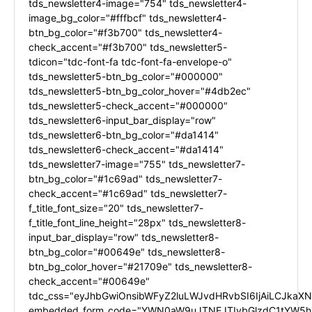
tds_newsletter4-image="754" tds_newsletter4-
image_bg_color="#fffbcf" tds_newsletter4-
btn_bg_color="#f3b700" tds_newsletter4-
check_accent="#f3b700" tds_newsletter5-
tdicon="tdc-font-fa tdc-font-fa-envelope-o"
tds_newsletter5-btn_bg_color="#000000"
tds_newsletter5-btn_bg_color_hover="#4db2ec"
tds_newsletter5-check_accent="#000000"
tds_newsletter6-input_bar_display="row"
tds_newsletter6-btn_bg_color="#da1414"
tds_newsletter6-check_accent="#da1414"
tds_newsletter7-image="755" tds_newsletter7-
btn_bg_color="#1c69ad" tds_newsletter7-
check_accent="#1c69ad" tds_newsletter7-
f_title_font_size="20" tds_newsletter7-
f_title_font_line_height="28px" tds_newsletter8-
input_bar_display="row" tds_newsletter8-
btn_bg_color="#00649e" tds_newsletter8-
btn_bg_color_hover="#21709e" tds_newsletter8-
check_accent="#00649e"
tdc_css="eyJhbGwiOnsibWFyZ2luLWJvdHRvbSI6IjAiLCJkaXNw
embedded_form_code="YWN0aW9uJTNEJTIybGlzdC1tYW5hZ