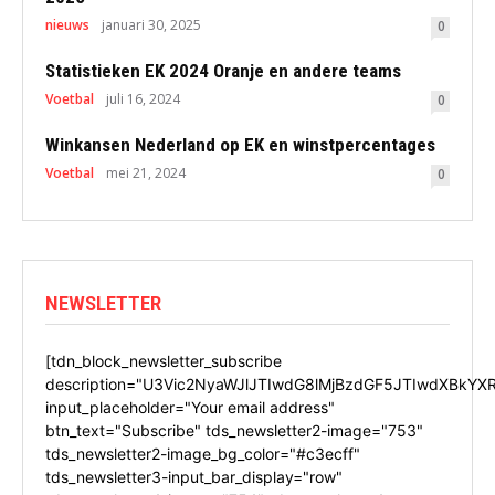
nieuws
januari 30, 2025
0
Statistieken EK 2024 Oranje en andere teams
Voetbal
juli 16, 2024
0
Winkansen Nederland op EK en winstpercentages
Voetbal
mei 21, 2024
0
NEWSLETTER
[tdn_block_newsletter_subscribe
description="U3Vic2NyaWJlJTIwdG8lMjBzdGF5JTIwdXBkYX
input_placeholder="Your email address"
btn_text="Subscribe" tds_newsletter2-image="753"
tds_newsletter2-image_bg_color="#c3ecff"
tds_newsletter3-input_bar_display="row"