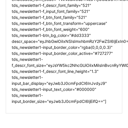
tds_newsletter1-f_descr_font_family="521"
tds_newsletter1-f_input_font_family="521"
tds_newsletter1-f_btn_font_family="521"
tds_newsletter1-f_btn_font_transform="uppercase"
tds_newsletter1-f_btn_font_weight="600"
tds_newsletter1-btn_bg_color="#dd3333"
descr_space="eyJhbGwiOiIxNSIsImxhbmRzY2FwZSI6IjExIn0
tds_newsletter1-input_border_color="rgba(0,0,0,0.3)"
tds_newsletter1-input_border_color_active="#727277"
tds_newsletter1-
f_descr_font_size="eyJsYW5kc2NhcGUiOiIxMiIsInBvcnRyYWl0
tds_newsletter1-f_descr_font_line_height="1.3"
tds_newsletter1-
input_bar_display="eyJwb3J0cmFpdCI6InJvdyJ9"
tds_newsletter1-input_text_color="#000000"
tds_newsletter1-
input_border_size="eyJwb3J0cmFpdCI6IjEifQ=="]