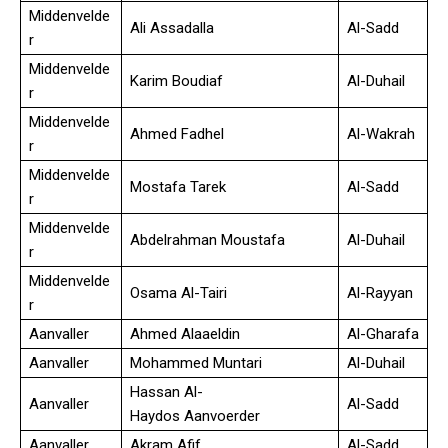
Middenvelde
Ali Assadalla
Al-Sadd
r
Middenvelde
Karim Boudiaf
Al-Duhail
r
Middenvelde
Ahmed Fadhel
Al-Wakrah
r
Middenvelde
Mostafa Tarek
Al-Sadd
r
Middenvelde
Abdelrahman Moustafa
Al-Duhail
r
Middenvelde
Osama Al-Tairi
Al-Rayyan
r
Aanvaller
Ahmed Alaaeldin
Al-Gharafa
Aanvaller
Mohammed Muntari
Al-Duhail
Hassan Al-
Aanvaller
Al-Sadd
Haydos Aanvoerder
Aanvaller
Akram Afif
Al-Sadd