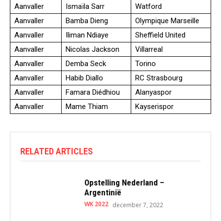
Aanvaller
Ismaïla Sarr
Watford
Aanvaller
Bamba Dieng
Olympique Marseille
Aanvaller
Iliman Ndiaye
Sheffield United
Aanvaller
Nicolas Jackson
Villarreal
Aanvaller
Demba Seck
Torino
Aanvaller
Habib Diallo
RC Strasbourg
Aanvaller
Famara Diédhiou
Alanyaspor
Aanvaller
Mame Thiam
Kayserispor
RELATED ARTICLES
Opstelling Nederland –
Argentinië
WK 2022
december 7, 2022