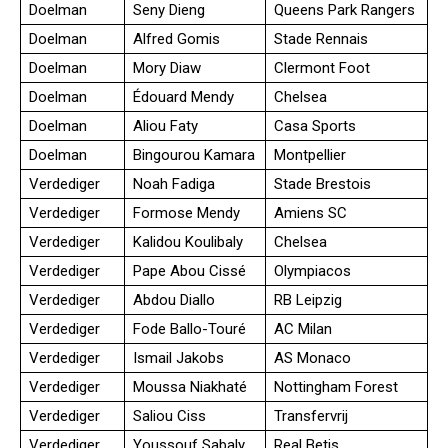
Doelman
Seny Dieng
Queens Park Rangers
Doelman
Alfred Gomis
Stade Rennais
Doelman
Mory Diaw
Clermont Foot
Doelman
Édouard Mendy
Chelsea
Doelman
Aliou Faty
Casa Sports
Doelman
Bingourou Kamara
Montpellier
Verdediger
Noah Fadiga
Stade Brestois
Verdediger
Formose Mendy
Amiens SC
Verdediger
Kalidou Koulibaly
Chelsea
Verdediger
Pape Abou Cissé
Olympiacos
Verdediger
Abdou Diallo
RB Leipzig
Verdediger
Fode Ballo-Touré
AC Milan
Verdediger
Ismail Jakobs
AS Monaco
Verdediger
Moussa Niakhaté
Nottingham Forest
Verdediger
Saliou Ciss
Transfervrij
Verdediger
Youssouf Sabaly
Real Betis