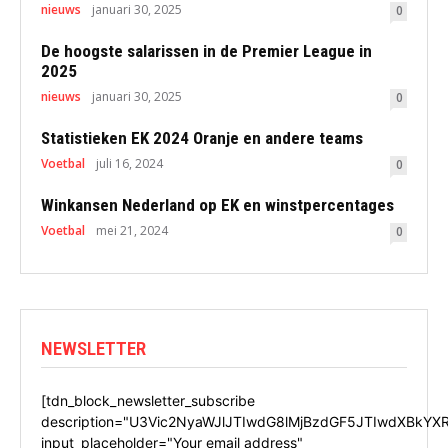
nieuws
januari 30, 2025
0
De hoogste salarissen in de Premier League in
2025
nieuws
januari 30, 2025
0
Statistieken EK 2024 Oranje en andere teams
Voetbal
juli 16, 2024
0
Winkansen Nederland op EK en winstpercentages
Voetbal
mei 21, 2024
0
NEWSLETTER
[tdn_block_newsletter_subscribe
description="U3Vic2NyaWJlJTIwdG8lMjBzdGF5JTIwdXBkYX
input_placeholder="Your email address"