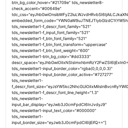
btn_bg_color_hover="#21709e" tds_newsletter8-
check_accent="#00649e"
tdc_css="eyJhbGwiOnsibWFyZ2luLWJvdHRvbSI6IjAiLCJkaXNw
embedded_form_code="YWN0aW9uJTNEJTIybGlzdC1tYW5hZ
tds_newsletter1-f_descr_font_family="521"
tds_newsletter1-f_input_font_family="521"
tds_newsletter1-f_btn_font_family="521"
tds_newsletter1-f_btn_font_transform="uppercase"
tds_newsletter1-f_btn_font_weight="600"
tds_newsletter1-btn_bg_color="#dd3333"
descr_space="eyJhbGwiOiIxNSIsImxhbmRzY2FwZSI6IjExIn0
tds_newsletter1-input_border_color="rgba(0,0,0,0.3)"
tds_newsletter1-input_border_color_active="#727277"
tds_newsletter1-
f_descr_font_size="eyJsYW5kc2NhcGUiOiIxMiIsInBvcnRyYWl0
tds_newsletter1-f_descr_font_line_height="1.3"
tds_newsletter1-
input_bar_display="eyJwb3J0cmFpdCI6InJvdyJ9"
tds_newsletter1-input_text_color="#000000"
tds_newsletter1-
input_border_size="eyJwb3J0cmFpdCI6IjEifQ=="]