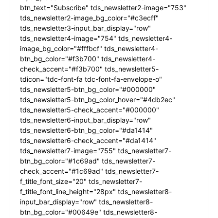
btn_text="Subscribe" tds_newsletter2-image="753"
tds_newsletter2-image_bg_color="#c3ecff"
tds_newsletter3-input_bar_display="row"
tds_newsletter4-image="754" tds_newsletter4-
image_bg_color="#fffbcf" tds_newsletter4-
btn_bg_color="#f3b700" tds_newsletter4-
check_accent="#f3b700" tds_newsletter5-
tdicon="tdc-font-fa tdc-font-fa-envelope-o"
tds_newsletter5-btn_bg_color="#000000"
tds_newsletter5-btn_bg_color_hover="#4db2ec"
tds_newsletter5-check_accent="#000000"
tds_newsletter6-input_bar_display="row"
tds_newsletter6-btn_bg_color="#da1414"
tds_newsletter6-check_accent="#da1414"
tds_newsletter7-image="755" tds_newsletter7-
btn_bg_color="#1c69ad" tds_newsletter7-
check_accent="#1c69ad" tds_newsletter7-
f_title_font_size="20" tds_newsletter7-
f_title_font_line_height="28px" tds_newsletter8-
input_bar_display="row" tds_newsletter8-
btn_bg_color="#00649e" tds_newsletter8-