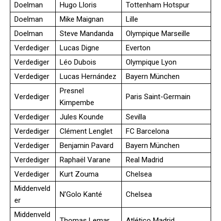
Doelman
Hugo Lloris
Tottenham Hotspur
Doelman
Mike Maignan
Lille
Doelman
Steve Mandanda
Olympique Marseille
Verdediger
Lucas Digne
Everton
Verdediger
Léo Dubois
Olympique Lyon
Verdediger
Lucas Hernández
Bayern München
Presnel
Verdediger
Paris Saint-Germain
Kimpembe
Verdediger
Jules Kounde
Sevilla
Verdediger
Clément Lenglet
FC Barcelona
Verdediger
Benjamin Pavard
Bayern München
Verdediger
Raphaël Varane
Real Madrid
Verdediger
Kurt Zouma
Chelsea
Middenveld
N’Golo Kanté
Chelsea
er
Middenveld
Thomas Lemar
Atlético Madrid