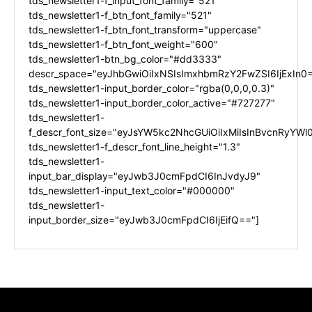
tds_newsletter1-f_input_font_family="521"
tds_newsletter1-f_btn_font_family="521"
tds_newsletter1-f_btn_font_transform="uppercase"
tds_newsletter1-f_btn_font_weight="600"
tds_newsletter1-btn_bg_color="#dd3333"
descr_space="eyJhbGwiOiIxNSIsImxhbmRzY2FwZSI6IjExIn0
tds_newsletter1-input_border_color="rgba(0,0,0,0.3)"
tds_newsletter1-input_border_color_active="#727277"
tds_newsletter1-
f_descr_font_size="eyJsYW5kc2NhcGUiOiIxMiIsInBvcnRyYWl0
tds_newsletter1-f_descr_font_line_height="1.3"
tds_newsletter1-
input_bar_display="eyJwb3J0cmFpdCI6InJvdyJ9"
tds_newsletter1-input_text_color="#000000"
tds_newsletter1-
input_border_size="eyJwb3J0cmFpdCI6IjEifQ=="]