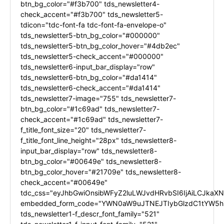
btn_bg_color="#f3b700" tds_newsletter4-
check_accent="#f3b700" tds_newsletter5-
tdicon="tdc-font-fa tdc-font-fa-envelope-o"
tds_newsletter5-btn_bg_color="#000000"
tds_newsletter5-btn_bg_color_hover="#4db2ec"
tds_newsletter5-check_accent="#000000"
tds_newsletter6-input_bar_display="row"
tds_newsletter6-btn_bg_color="#da1414"
tds_newsletter6-check_accent="#da1414"
tds_newsletter7-image="755" tds_newsletter7-
btn_bg_color="#1c69ad" tds_newsletter7-
check_accent="#1c69ad" tds_newsletter7-
f_title_font_size="20" tds_newsletter7-
f_title_font_line_height="28px" tds_newsletter8-
input_bar_display="row" tds_newsletter8-
btn_bg_color="#00649e" tds_newsletter8-
btn_bg_color_hover="#21709e" tds_newsletter8-
check_accent="#00649e"
tdc_css="eyJhbGwiOnsibWFyZ2luLWJvdHRvbSI6IjAiLCJkaXNw
embedded_form_code="YWN0aW9uJTNEJTIybGlzdC1tYW5hZ
tds_newsletter1-f_descr_font_family="521"