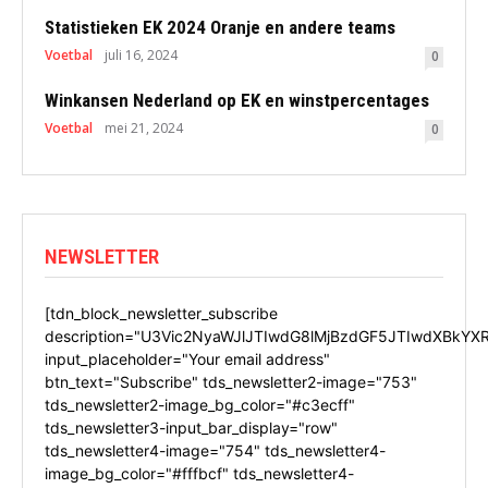
Statistieken EK 2024 Oranje en andere teams
Voetbal
juli 16, 2024
0
Winkansen Nederland op EK en winstpercentages
Voetbal
mei 21, 2024
0
NEWSLETTER
[tdn_block_newsletter_subscribe
description="U3Vic2NyaWJlJTIwdG8lMjBzdGF5JTIwdXBkYX
input_placeholder="Your email address"
btn_text="Subscribe" tds_newsletter2-image="753"
tds_newsletter2-image_bg_color="#c3ecff"
tds_newsletter3-input_bar_display="row"
tds_newsletter4-image="754" tds_newsletter4-
image_bg_color="#fffbcf" tds_newsletter4-